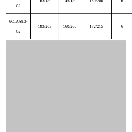
163/180
145/180
160/200
6
G2
6CTAA8.3-
183/203
160/20
0
172/215
6
G2