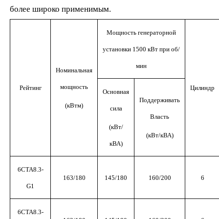
более широко применимым.
Мощность генераторной
установки 1500 кВт при об/
мин
Номинальная
мощность
Рейтинг
Цилиндр
Основная
Поддерживать
(кВтм)
сила
Власть
(кВт/
(кВт/кВА)
кВА)
6CTA8.3-
163/180
145/180
160/200
6
G1
6CTA8.3-