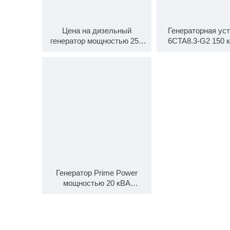
Цена на дизельный
Генераторная ус
генератор мощностью 250
6CTA8.3-G2 150 к
кВт, дешевый генератор
л.с., 1500 об/м
мощностью 200 кВт с
бесшумным ко
двигателем Cummins
6LTAA8.9-G2
Генератор Prime Power
мощностью 20 кВА
Бесшумный дизельный
генератор мощностью 16 кВт
с двигателем Cummins
Engine 4B3.9-G1