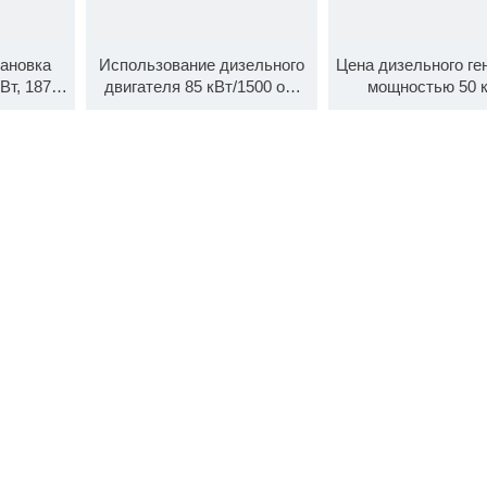
тановка
Использование дизельного
Цена дизельного ге
Вт, 187
двигателя 85 кВт/1500 об/
мощностью 50 к
ин с
мин для генераторной
двигателем Cu
жухом
установки 6BT5.9-G2
4BTA3.9-G