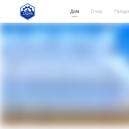
Дом
О нас
Проду
Строи
Длинн