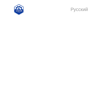
Pусский
English