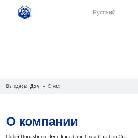
Pусский
English
Вы здесь:
Дом
»
О нас
О компании
Hubei Dongsheng Herui Import and Export Trading Co.,