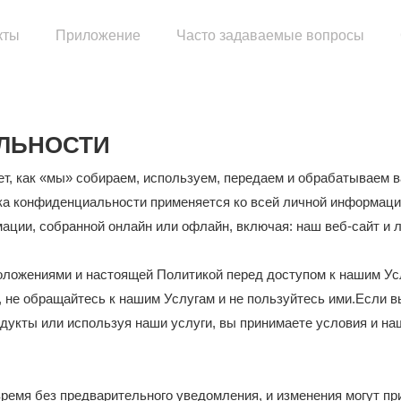
кты
Приложение
Часто задаваемые вопросы
тельный двигатель
Сборка двигателя грузовика
Двигатель генераторной установки
Насосный двигатель
ЛЬНОСТИ
ый блок
Запасные части двигателя
, как «мы» собираем, используем, передаем и обрабатываем в
ка конфиденциальности применяется ко всей личной информации
мации, собранной онлайн или офлайн, включая: наш веб-сайт и 
оложениями и настоящей Политикой перед доступом к нашим Ус
 не обращайтесь к нашим Услугам и не пользуйтесь ими.Если 
одукты или используя наши услуги, вы принимаете условия и н
емя без предварительного уведомления, и изменения могут пр