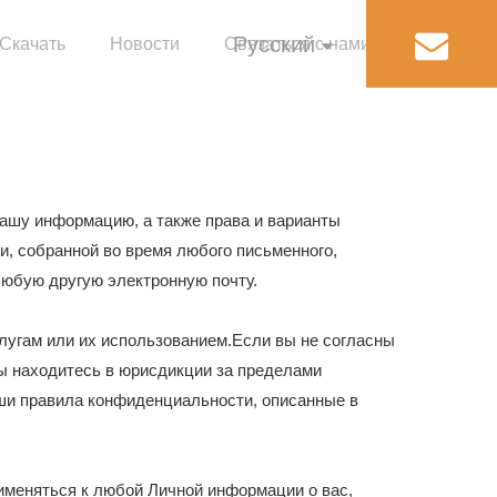
Pусский
Скачать
Новости
Связаться с нами
English
ашу информацию, а также права и варианты
, собранной во время любого письменного,
любую другую электронную почту.
лугам или их использованием.Если вы не согласны
вы находитесь в юрисдикции за пределами
аши правила конфиденциальности, описанные в
именяться к любой Личной информации о вас,