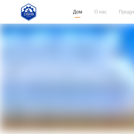
Дом
О нас
Проду
Строи
Длинн