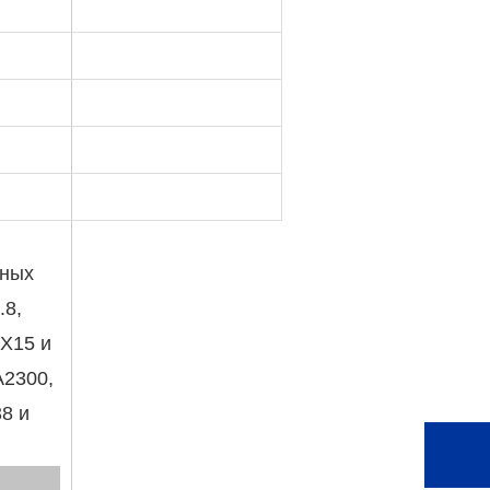
нных
.8,
SX15 и
A2300,
38 и