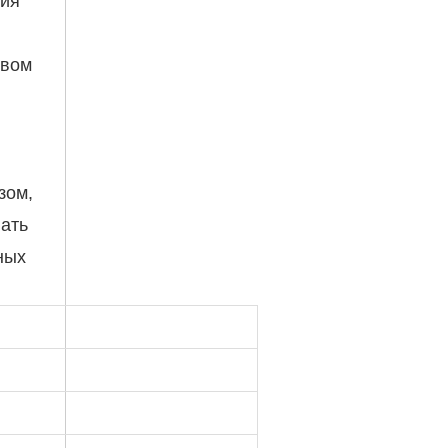
ния
увом
зом,
вать
ных