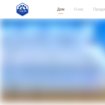
Дом
О нас
Проду
Строи
Длинн