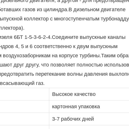
 дизельного двигателя, а другой - для предотвраще
ботавших газов из цилиндра.В дизельном двигателе
ыпускной коллектор с многоступенчатым турбонадд
ллектора).
зеля 6БТ 1-5-3-6-2-4.Соедините выпускные каналы
ндров 4, 5 и 6 соответственно к двум выпускным
м воздухозаборникам на корпусе турбины.Таким обра
ают друг другу, что позволяет полностью использо
 предотвратить перетекание волны давления выхлоп
, всасывающий газ.
Высокое качество
картонная упаковка
3-7 рабочих дней