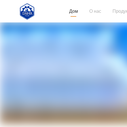
Дом
О нас
Проду
Строи
Длинн