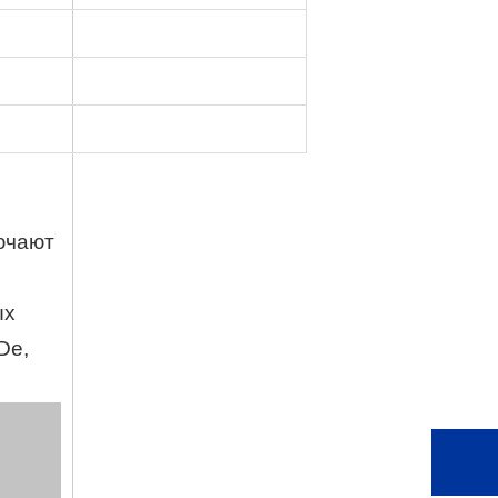
ючают
ых
De,